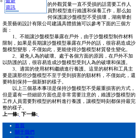
最新
的外觀質量一直不受損的話需要工作人
資訊
員對模型進行維護和保養工作，那么如
何保護讓沙盤模型不受損壞，湖南華創
美景藝術設計有限公司建議具體措施可以參考下面的三個方
面：
1、不能讓沙盤模型暴露在戶外，由于沙盤模型制作材料
限制，如果是長期讓沙盤模型暴露在戶外的話，很容易造成沙
盤模型變形，不僅如此，更能使得沙盤模型材質發生變化。
2、避免人為的破壞。處于各個方面的原因，在戶外不加
以防護的話，很容易造成沙盤模型受到人為的破壞和保護。
3、適當的使用材料繼續進行養護。這里的材料和工具主
要是讓那些沙盤模型不至于受到損害的額材料，不僅如此，還
要時刻保持一個新鮮的樣子。
以上三個基本事項是保持沙盤模型不受嚴重損害的方式，
但是還有一些細節方面也是非常需要注意的，維護沙盤模型的
工作人員需要對模型的材料進行養護，讓模型時刻都保持最完
整的樣子。
上一條:
下一條:
首頁
關于我們