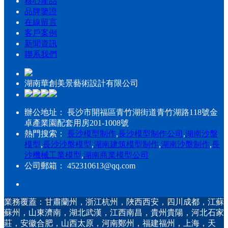
核心產品
品牌鑒證
在線留言
客戶案例
新聞資訊
聯系我們
湖南華創美景藝術設計有限公司
辦公地址： 長沙市開福區青竹湖街道青竹湖路118號金
卓產業園配套用房201-1008號
熱門搜索：
長沙模型制作
,
長沙模型制作公司
,
湖南沙盤
模型
,
長沙沙盤模型
,
湖南建筑模型制作
,
湖南沙盤制作
,
長
沙機械工業模型
,
湖南商業模型公司
公司郵箱： 452310613@qq.com
業務覆蓋：
甘肅蘭州
，
浙江杭州
，
陜西西安
，
四川成都
，
江蘇
蘇州
，
山東濟南
，
湖北武漢
，
江西南昌
，
貴州貴陽
，
河北石家
莊
，
安徽合肥
，
山西太原
，
河南鄭州
，
福建福州
，
上海
，
天