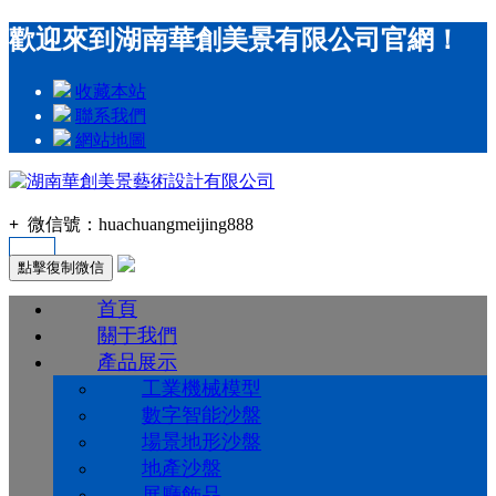
歡迎來到湖南華創美景有限公司官網！
收藏本站
聯系我們
網站地圖
+
微信號：
huachuangmeijing888
點擊復制微信
首頁
關于我們
產品展示
工業機械模型
數字智能沙盤
場景地形沙盤
地產沙盤
展廳飾品