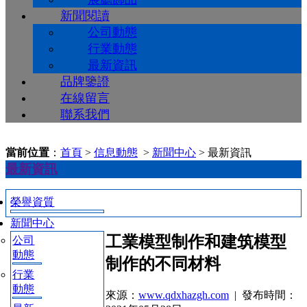
新聞閱讀
公司動態
行業動態
最新資訊
品牌鑒證
在線留言
聯系我們
當前位置
：
首頁
>
信息動態
>
新聞中心
> 最新資訊
最新資訊
榮譽資質
新聞中心
工業模型制作和建筑模型
公司
動態
制作的不同材料
行業
動態
來源：
www.qdxhazgh.com
| 發布時間：