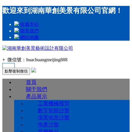
歡迎來到湖南華創美景有限公司官網！
收藏本站
聯系我們
網站地圖
+
微信號：
huachuangmeijing888
點擊復制微信
首頁
關于我們
產品展示
工業機械模型
數字智能沙盤
場景地形沙盤
地產沙盤
展廳飾品